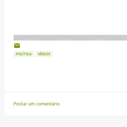
POLÍTICA
VÍDEOS
Postar um comentário
C
o
m