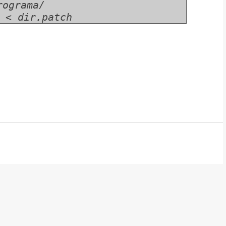
rograma/
 < dir.patch