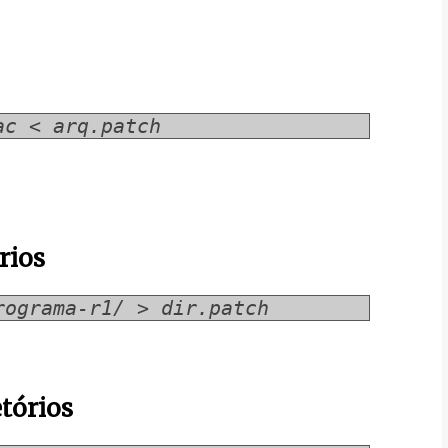
ac < arq.patch
rios
rograma-r1/ > dir.patch
tórios