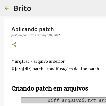
Brito
Aplicando patch
postado por
Brito
em
março 01, 2012
# arq.trac - arquivo anterior
# [arq|dir].patch - modificações do tipo patch
Criando patch em arquivos
diff arquivo0.txt ar