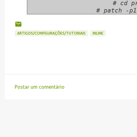
# cd p
# patch -p1
ARTIGOS/CONFIGURAÇÕES/TUTORIAIS
INLINE
Postar um comentário
C
o
m
e
n
t