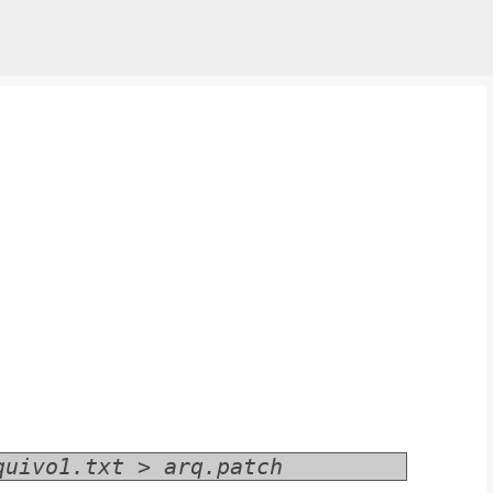
Pular para o conteúdo principal
quivo1.txt > arq.patch