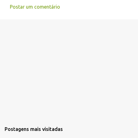
Postar um comentário
C
o
m
e
n
t
á
r
i
o
s
Postagens mais visitadas