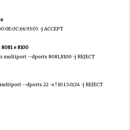
ss
00:0E:0C:66:93:05 -j ACCEPT
 8081 e 8100
 -m multiport --dports 8081,8100 -j REJECT
ltiport --dports 22 -s ! 10.1.5.0/24 -j REJECT