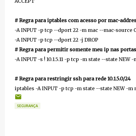
ACCEPT
# Regra para iptables com acesso por mac-addre
-A INPUT -p tcp --dport 22 -m mac --mac-source 
-A INPUT -p tcp --dport 22 -j DROP
# Regra para permitir somente meu ip nas portas
-A INPUT -s ! 10.1.5.11 -p tcp -m state --state NEW
# Regra para restringir ssh para rede 10.1.5.0/24
iptables -A INPUT -p tcp -m state --state NEW -m mu
SEGURANÇA