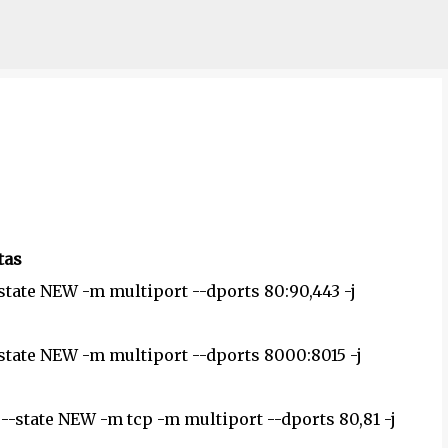
Pular para o conteúdo principal
tas
-state NEW -m multiport --dports 80:90,443 -j
-state NEW -m multiport --dports 8000:8015 -j
 --state NEW -m tcp -m multiport --dports 80,81 -j