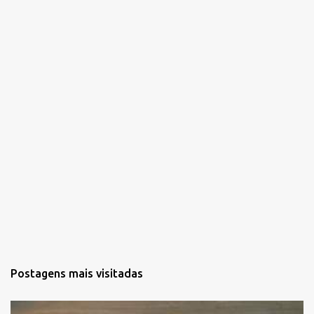
r
i
o
s
Postagens mais visitadas