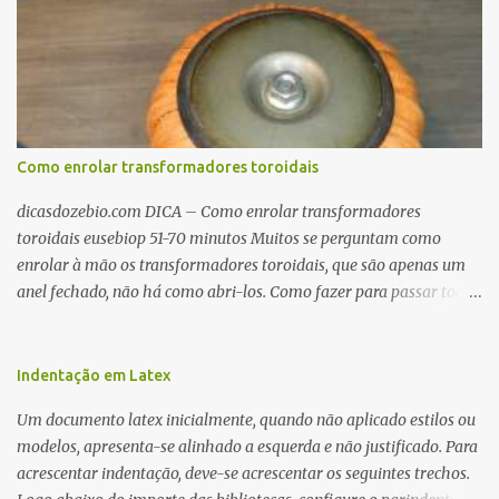
Como enrolar transformadores toroidais
dicasdozebio.com DICA – Como enrolar transformadores
toroidais eusebiop 51-70 minutos Muitos se perguntam como
enrolar à mão os transformadores toroidais, que são apenas um
anel fechado, não há como abri-los. Como fazer para passar toda
a fiação pelo furo central? É um pouco trabalhoso, mas é simples.
Além desta dica, são mostradas as interessantes máquinas
utilizadas para automatizar a bobinagem de grandes e pequenos
Indentação em Latex
toroides. De quebra, são abordadas as características construtivas
Um documento latex inicialmente, quando não aplicado estilos ou
dos núcleos e dos transformadores toroidais e como foram
modelos, apresenta-se alinhado a esquerda e não justificado. Para
desmontados dois deles. Características dos transformadores
acrescentar indentação, deve-se acrescentar os seguintes trechos.
toroidais Os transformadores toroidais tem aparecido cada vez