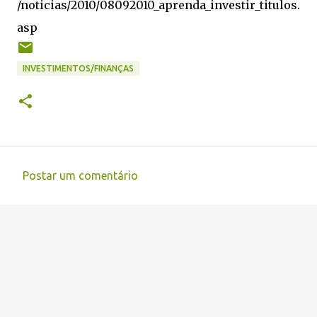
/noticias/2010/08092010_aprenda_investir_titulos.
asp
INVESTIMENTOS/FINANÇAS
Postar um comentário
C
o
m
e
n
t
á