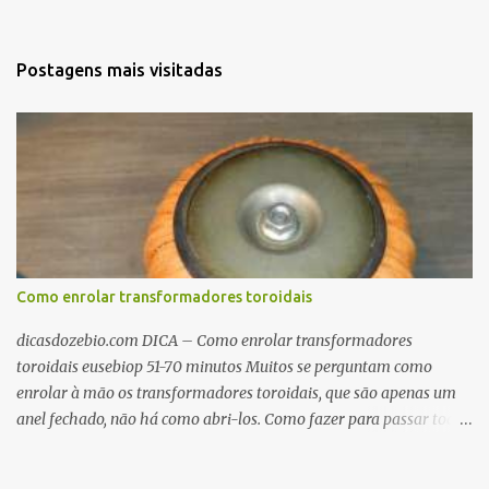
Postagens mais visitadas
Como enrolar transformadores toroidais
dicasdozebio.com DICA – Como enrolar transformadores
toroidais eusebiop 51-70 minutos Muitos se perguntam como
enrolar à mão os transformadores toroidais, que são apenas um
anel fechado, não há como abri-los. Como fazer para passar toda
a fiação pelo furo central? É um pouco trabalhoso, mas é simples.
Além desta dica, são mostradas as interessantes máquinas