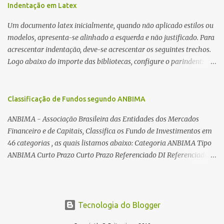
utilizadas para automatizar a bobinagem de grandes e pequenos
Indentação em Latex
toroides. De quebra, são abordadas as características construtivas
Um documento latex inicialmente, quando não aplicado estilos ou
dos núcleos e dos transformadores toroidais e como foram
modelos, apresenta-se alinhado a esquerda e não justificado. Para
desmontados dois deles. Características dos transformadores
acrescentar indentação, deve-se acrescentar os seguintes trechos.
toroidais Os transformadores toroidais tem aparecido cada vez
Logo abaixo do importe das bibliotecas, configure o parindent:
mais em circuitos eletrônicos, pois apresentam algumas
\setlength{\parindent}{2cm} % padrão 15pt. Configure também
vantagens importantes, quando comparados aos tradicionais
as exceções de indentações, como abaixo: \setlength{\parskip}
“quadradões”, com chapas E I: – A irradiação do campo magnético
{1cm plus 4mm minus 3mm} Para indentar um paragrafo
Classificação de Fundos segundo ANBIMA
é baixíssima ao redor do transformador, o que perm...
manualmente, use: \indent Para remover a indentação automatica
ANBIMA - Associação Brasileira das Entidades dos Mercados
de um paragrafo, use: \noindent
Financeiro e de Capitais, Classifica os Fundo de Investimentos em
46 categorias , as quais listamos abaixo: Categoria ANBIMA Tipo
ANBIMA Curto Prazo Curto Prazo Referenciado DI Referenciado
DI Renda Fixa Renda Fixa* Renda Fixa Renda Fixa Crédito Livre *
Renda Fixa Renda Fixa Índices * Multimercados Long And Short -
Neutro * Multimercados Long And Short - Direcional *
Multimercados Multimercados Macro * ...
Tecnologia do Blogger