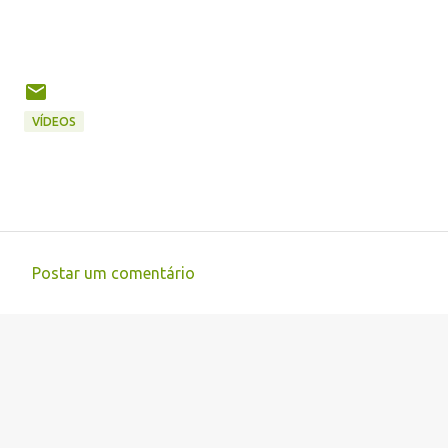
VÍDEOS
Postar um comentário
C
o
m
e
n
t