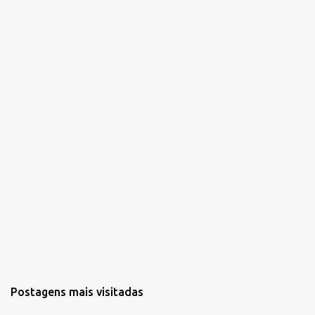
á
r
i
o
s
Postagens mais visitadas