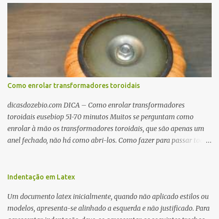
Como enrolar transformadores toroidais
dicasdozebio.com DICA – Como enrolar transformadores
toroidais eusebiop 51-70 minutos Muitos se perguntam como
enrolar à mão os transformadores toroidais, que são apenas um
anel fechado, não há como abri-los. Como fazer para passar toda
a fiação pelo furo central? É um pouco trabalhoso, mas é simples.
Além desta dica, são mostradas as interessantes máquinas
utilizadas para automatizar a bobinagem de grandes e pequenos
Indentação em Latex
toroides. De quebra, são abordadas as características construtivas
Um documento latex inicialmente, quando não aplicado estilos ou
dos núcleos e dos transformadores toroidais e como foram
modelos, apresenta-se alinhado a esquerda e não justificado. Para
desmontados dois deles. Características dos transformadores