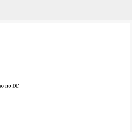
Pular para o conteúdo principal
no no DF.