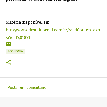
Matéria disponível em:
http://www.destakjornal.com.br/readContent.asp
x?id=15,81871
ECONOMIA
Postar um comentário
C
o
m