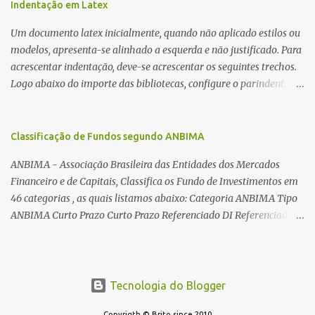
utilizadas para automatizar a bobinagem de grandes e pequenos
Indentação em Latex
toroides. De quebra, são abordadas as características construtivas
Um documento latex inicialmente, quando não aplicado estilos ou
dos núcleos e dos transformadores toroidais e como foram
modelos, apresenta-se alinhado a esquerda e não justificado. Para
desmontados dois deles. Características dos transformadores
acrescentar indentação, deve-se acrescentar os seguintes trechos.
toroidais Os transformadores toroidais tem aparecido cada vez
Logo abaixo do importe das bibliotecas, configure o parindent:
mais em circuitos eletrônicos, pois apresentam algumas
\setlength{\parindent}{2cm} % padrão 15pt. Configure também
vantagens importantes, quando comparados aos tradicionais
as exceções de indentações, como abaixo: \setlength{\parskip}
“quadradões”, com chapas E I: – A irradiação do campo magnético
{1cm plus 4mm minus 3mm} Para indentar um paragrafo
Classificação de Fundos segundo ANBIMA
é baixíssima ao redor do transformador, o que perm...
manualmente, use: \indent Para remover a indentação automatica
ANBIMA - Associação Brasileira das Entidades dos Mercados
de um paragrafo, use: \noindent
Financeiro e de Capitais, Classifica os Fundo de Investimentos em
46 categorias , as quais listamos abaixo: Categoria ANBIMA Tipo
ANBIMA Curto Prazo Curto Prazo Referenciado DI Referenciado
DI Renda Fixa Renda Fixa* Renda Fixa Renda Fixa Crédito Livre *
Renda Fixa Renda Fixa Índices * Multimercados Long And Short -
Neutro * Multimercados Long And Short - Direcional *
Multimercados Multimercados Macro * ...
Tecnologia do Blogger
Copyrigth © Brito since 2010