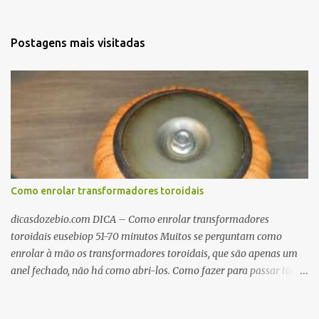
Postagens mais visitadas
Como enrolar transformadores toroidais
dicasdozebio.com DICA – Como enrolar transformadores
toroidais eusebiop 51-70 minutos Muitos se perguntam como
enrolar à mão os transformadores toroidais, que são apenas um
anel fechado, não há como abri-los. Como fazer para passar toda
a fiação pelo furo central? É um pouco trabalhoso, mas é simples.
Além desta dica, são mostradas as interessantes máquinas