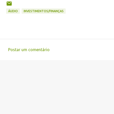
ÁUDIO
INVESTIMENTOS/FINANÇAS
Postar um comentário
C
o
m
e
n
t
á
r
i