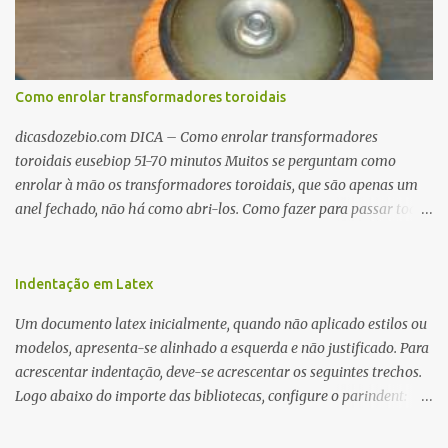
Como enrolar transformadores toroidais
dicasdozebio.com DICA – Como enrolar transformadores
toroidais eusebiop 51-70 minutos Muitos se perguntam como
enrolar à mão os transformadores toroidais, que são apenas um
anel fechado, não há como abri-los. Como fazer para passar toda
a fiação pelo furo central? É um pouco trabalhoso, mas é simples.
Além desta dica, são mostradas as interessantes máquinas
utilizadas para automatizar a bobinagem de grandes e pequenos
Indentação em Latex
toroides. De quebra, são abordadas as características construtivas
Um documento latex inicialmente, quando não aplicado estilos ou
dos núcleos e dos transformadores toroidais e como foram
modelos, apresenta-se alinhado a esquerda e não justificado. Para
desmontados dois deles. Características dos transformadores
acrescentar indentação, deve-se acrescentar os seguintes trechos.
toroidais Os transformadores toroidais tem aparecido cada vez
Logo abaixo do importe das bibliotecas, configure o parindent:
mais em circuitos eletrônicos, pois apresentam algumas
\setlength{\parindent}{2cm} % padrão 15pt. Configure também
vantagens importantes, quando comparados aos tradicionais
as exceções de indentações, como abaixo: \setlength{\parskip}