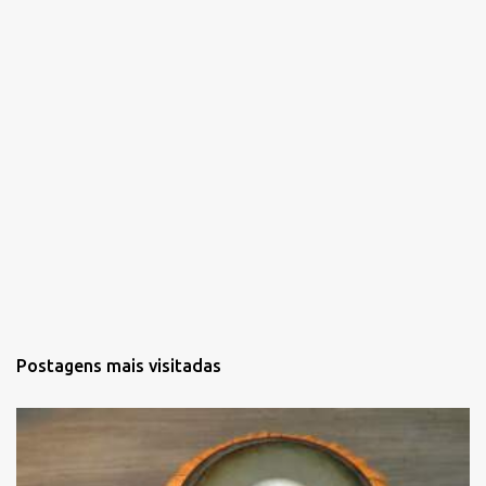
o
s
Postagens mais visitadas