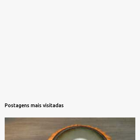
o
s
Postagens mais visitadas