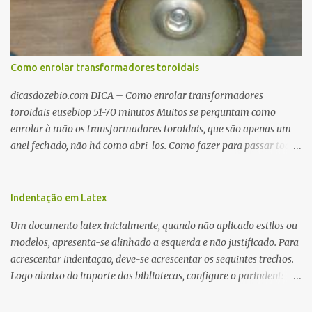
Como enrolar transformadores toroidais
dicasdozebio.com DICA – Como enrolar transformadores
toroidais eusebiop 51-70 minutos Muitos se perguntam como
enrolar à mão os transformadores toroidais, que são apenas um
anel fechado, não há como abri-los. Como fazer para passar toda
a fiação pelo furo central? É um pouco trabalhoso, mas é simples.
Além desta dica, são mostradas as interessantes máquinas
utilizadas para automatizar a bobinagem de grandes e pequenos
Indentação em Latex
toroides. De quebra, são abordadas as características construtivas
Um documento latex inicialmente, quando não aplicado estilos ou
dos núcleos e dos transformadores toroidais e como foram
modelos, apresenta-se alinhado a esquerda e não justificado. Para
desmontados dois deles. Características dos transformadores
acrescentar indentação, deve-se acrescentar os seguintes trechos.
toroidais Os transformadores toroidais tem aparecido cada vez
Logo abaixo do importe das bibliotecas, configure o parindent:
mais em circuitos eletrônicos, pois apresentam algumas
\setlength{\parindent}{2cm} % padrão 15pt. Configure também
vantagens importantes, quando comparados aos tradicionais
as exceções de indentações, como abaixo: \setlength{\parskip}