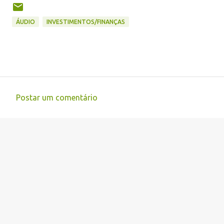
ÁUDIO
INVESTIMENTOS/FINANÇAS
Postar um comentário
C
o
m
e
n
t
á
r
i