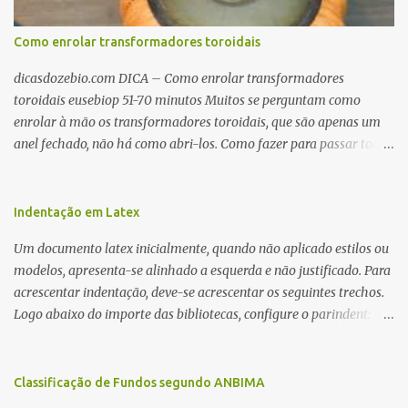
Como enrolar transformadores toroidais
dicasdozebio.com DICA – Como enrolar transformadores
toroidais eusebiop 51-70 minutos Muitos se perguntam como
enrolar à mão os transformadores toroidais, que são apenas um
anel fechado, não há como abri-los. Como fazer para passar toda
a fiação pelo furo central? É um pouco trabalhoso, mas é simples.
Além desta dica, são mostradas as interessantes máquinas
utilizadas para automatizar a bobinagem de grandes e pequenos
Indentação em Latex
toroides. De quebra, são abordadas as características construtivas
Um documento latex inicialmente, quando não aplicado estilos ou
dos núcleos e dos transformadores toroidais e como foram
modelos, apresenta-se alinhado a esquerda e não justificado. Para
desmontados dois deles. Características dos transformadores
acrescentar indentação, deve-se acrescentar os seguintes trechos.
toroidais Os transformadores toroidais tem aparecido cada vez
Logo abaixo do importe das bibliotecas, configure o parindent:
mais em circuitos eletrônicos, pois apresentam algumas
\setlength{\parindent}{2cm} % padrão 15pt. Configure também
vantagens importantes, quando comparados aos tradicionais
as exceções de indentações, como abaixo: \setlength{\parskip}
“quadradões”, com chapas E I: – A irradiação do campo magnético
{1cm plus 4mm minus 3mm} Para indentar um paragrafo
Classificação de Fundos segundo ANBIMA
é baixíssima ao redor do transformador, o que perm...
manualmente, use: \indent Para remover a indentação automatica