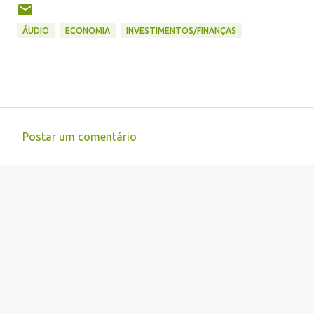
ÁUDIO
ECONOMIA
INVESTIMENTOS/FINANÇAS
Postar um comentário
C
o
m
e
n
t
á
r
i