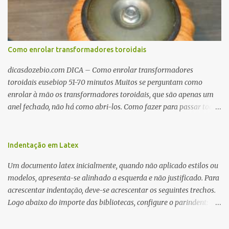
Como enrolar transformadores toroidais
dicasdozebio.com DICA – Como enrolar transformadores
toroidais eusebiop 51-70 minutos Muitos se perguntam como
enrolar à mão os transformadores toroidais, que são apenas um
anel fechado, não há como abri-los. Como fazer para passar toda
a fiação pelo furo central? É um pouco trabalhoso, mas é simples.
Além desta dica, são mostradas as interessantes máquinas
utilizadas para automatizar a bobinagem de grandes e pequenos
Indentação em Latex
toroides. De quebra, são abordadas as características construtivas
Um documento latex inicialmente, quando não aplicado estilos ou
dos núcleos e dos transformadores toroidais e como foram
modelos, apresenta-se alinhado a esquerda e não justificado. Para
desmontados dois deles. Características dos transformadores
acrescentar indentação, deve-se acrescentar os seguintes trechos.
toroidais Os transformadores toroidais tem aparecido cada vez
Logo abaixo do importe das bibliotecas, configure o parindent:
mais em circuitos eletrônicos, pois apresentam algumas
\setlength{\parindent}{2cm} % padrão 15pt. Configure também
vantagens importantes, quando comparados aos tradicionais
as exceções de indentações, como abaixo: \setlength{\parskip}