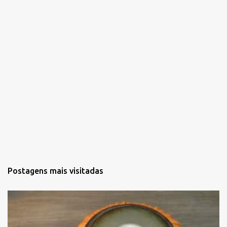
o
s
Postagens mais visitadas