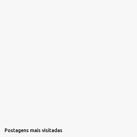
á
r
i
o
s
Postagens mais visitadas