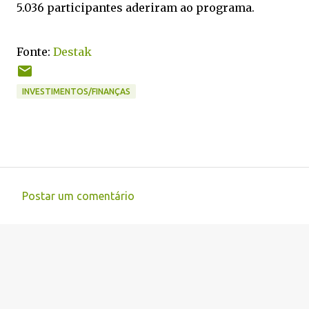
5.036 participantes aderiram ao programa.
Fonte:
Destak
INVESTIMENTOS/FINANÇAS
Postar um comentário
C
o
m
e
n
t