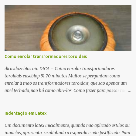
Como enrolar transformadores toroidais
dicasdozebio.com DICA – Como enrolar transformadores
toroidais eusebiop 51-70 minutos Muitos se perguntam como
enrolar à mão os transformadores toroidais, que são apenas um
anel fechado, não há como abri-los. Como fazer para passar toda
a fiação pelo furo central? É um pouco trabalhoso, mas é simples.
Além desta dica, são mostradas as interessantes máquinas
utilizadas para automatizar a bobinagem de grandes e pequenos
Indentação em Latex
toroides. De quebra, são abordadas as características construtivas
Um documento latex inicialmente, quando não aplicado estilos ou
dos núcleos e dos transformadores toroidais e como foram
modelos, apresenta-se alinhado a esquerda e não justificado. Para
desmontados dois deles. Características dos transformadores