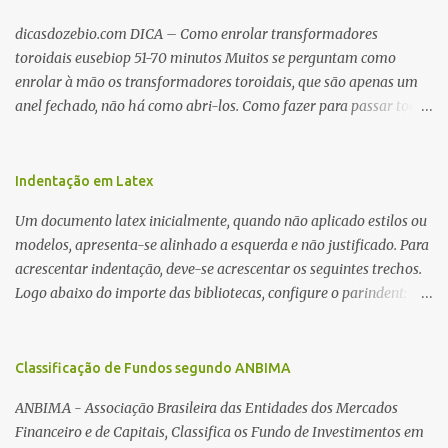
dicasdozebio.com DICA – Como enrolar transformadores
toroidais eusebiop 51-70 minutos Muitos se perguntam como
enrolar à mão os transformadores toroidais, que são apenas um
anel fechado, não há como abri-los. Como fazer para passar toda
a fiação pelo furo central? É um pouco trabalhoso, mas é simples.
Além desta dica, são mostradas as interessantes máquinas
utilizadas para automatizar a bobinagem de grandes e pequenos
Indentação em Latex
toroides. De quebra, são abordadas as características construtivas
Um documento latex inicialmente, quando não aplicado estilos ou
dos núcleos e dos transformadores toroidais e como foram
modelos, apresenta-se alinhado a esquerda e não justificado. Para
desmontados dois deles. Características dos transformadores
acrescentar indentação, deve-se acrescentar os seguintes trechos.
toroidais Os transformadores toroidais tem aparecido cada vez
Logo abaixo do importe das bibliotecas, configure o parindent:
mais em circuitos eletrônicos, pois apresentam algumas
\setlength{\parindent}{2cm} % padrão 15pt. Configure também
vantagens importantes, quando comparados aos tradicionais
as exceções de indentações, como abaixo: \setlength{\parskip}
“quadradões”, com chapas E I: – A irradiação do campo magnético
{1cm plus 4mm minus 3mm} Para indentar um paragrafo
Classificação de Fundos segundo ANBIMA
é baixíssima ao redor do transformador, o que perm...
manualmente, use: \indent Para remover a indentação automatica
ANBIMA - Associação Brasileira das Entidades dos Mercados
de um paragrafo, use: \noindent
Financeiro e de Capitais, Classifica os Fundo de Investimentos em