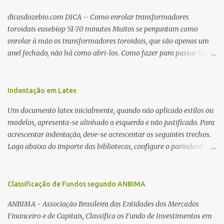
dicasdozebio.com DICA – Como enrolar transformadores
toroidais eusebiop 51-70 minutos Muitos se perguntam como
enrolar à mão os transformadores toroidais, que são apenas um
anel fechado, não há como abri-los. Como fazer para passar toda
a fiação pelo furo central? É um pouco trabalhoso, mas é simples.
Além desta dica, são mostradas as interessantes máquinas
utilizadas para automatizar a bobinagem de grandes e pequenos
Indentação em Latex
toroides. De quebra, são abordadas as características construtivas
Um documento latex inicialmente, quando não aplicado estilos ou
dos núcleos e dos transformadores toroidais e como foram
modelos, apresenta-se alinhado a esquerda e não justificado. Para
desmontados dois deles. Características dos transformadores
acrescentar indentação, deve-se acrescentar os seguintes trechos.
toroidais Os transformadores toroidais tem aparecido cada vez
Logo abaixo do importe das bibliotecas, configure o parindent:
mais em circuitos eletrônicos, pois apresentam algumas
\setlength{\parindent}{2cm} % padrão 15pt. Configure também
vantagens importantes, quando comparados aos tradicionais
as exceções de indentações, como abaixo: \setlength{\parskip}
“quadradões”, com chapas E I: – A irradiação do campo magnético
{1cm plus 4mm minus 3mm} Para indentar um paragrafo
Classificação de Fundos segundo ANBIMA
é baixíssima ao redor do transformador, o que perm...
manualmente, use: \indent Para remover a indentação automatica
ANBIMA - Associação Brasileira das Entidades dos Mercados
de um paragrafo, use: \noindent
Financeiro e de Capitais, Classifica os Fundo de Investimentos em