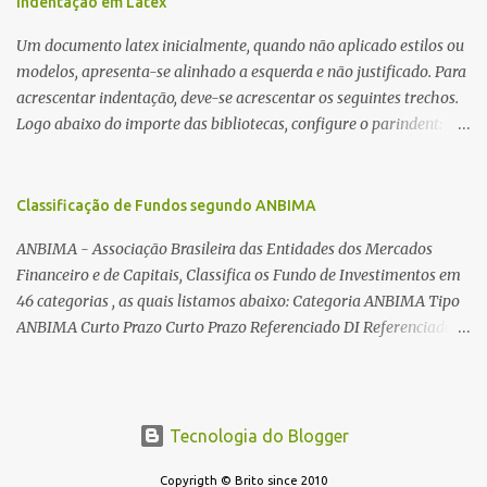
Indentação em Latex
toroides. De quebra, são abordadas as características construtivas
Um documento latex inicialmente, quando não aplicado estilos ou
dos núcleos e dos transformadores toroidais e como foram
modelos, apresenta-se alinhado a esquerda e não justificado. Para
desmontados dois deles. Características dos transformadores
acrescentar indentação, deve-se acrescentar os seguintes trechos.
toroidais Os transformadores toroidais tem aparecido cada vez
Logo abaixo do importe das bibliotecas, configure o parindent:
mais em circuitos eletrônicos, pois apresentam algumas
\setlength{\parindent}{2cm} % padrão 15pt. Configure também
vantagens importantes, quando comparados aos tradicionais
as exceções de indentações, como abaixo: \setlength{\parskip}
“quadradões”, com chapas E I: – A irradiação do campo magnético
{1cm plus 4mm minus 3mm} Para indentar um paragrafo
Classificação de Fundos segundo ANBIMA
é baixíssima ao redor do transformador, o que perm...
manualmente, use: \indent Para remover a indentação automatica
ANBIMA - Associação Brasileira das Entidades dos Mercados
de um paragrafo, use: \noindent
Financeiro e de Capitais, Classifica os Fundo de Investimentos em
46 categorias , as quais listamos abaixo: Categoria ANBIMA Tipo
ANBIMA Curto Prazo Curto Prazo Referenciado DI Referenciado
DI Renda Fixa Renda Fixa* Renda Fixa Renda Fixa Crédito Livre *
Renda Fixa Renda Fixa Índices * Multimercados Long And Short -
Neutro * Multimercados Long And Short - Direcional *
Multimercados Multimercados Macro * ...
Tecnologia do Blogger
Copyrigth © Brito since 2010