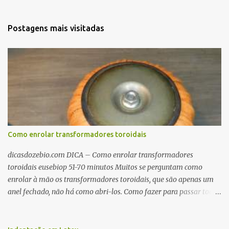
Postagens mais visitadas
Como enrolar transformadores toroidais
dicasdozebio.com DICA – Como enrolar transformadores
toroidais eusebiop 51-70 minutos Muitos se perguntam como
enrolar à mão os transformadores toroidais, que são apenas um
anel fechado, não há como abri-los. Como fazer para passar toda
a fiação pelo furo central? É um pouco trabalhoso, mas é simples.
Além desta dica, são mostradas as interessantes máquinas
utilizadas para automatizar a bobinagem de grandes e pequenos