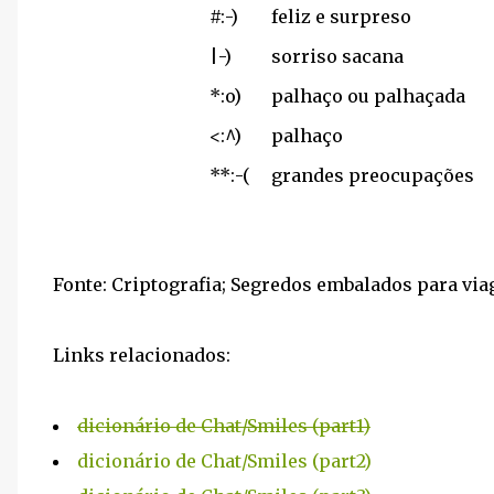
#:-)
feliz e surpreso
|-)
sorriso sacana
*:o)
palhaço ou palhaçada
<:^)
palhaço
**:-(
grandes preocupações
Fonte: Criptografia; Segredos embalados para via
Links relacionados:
dicionário de Chat/Smiles (part1)
dicionário de Chat/Smiles (part2)