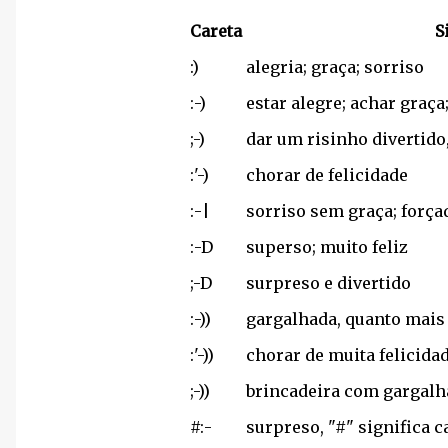
Careta
S
:)
alegria; graça; sorriso
:-)
estar alegre; achar graça;
;-)
dar um risinho divertido
:'-)
chorar de felicidade
:-|
sorriso sem graça; força
:-D
superso; muito feliz
;-D
surpreso e divertido
:-))
gargalhada, quanto mais 
:'-))
chorar de muita felicida
;-))
brincadeira com gargalh
#:-
surpreso, "#" significa 