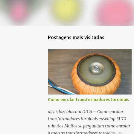
Postagens mais visitadas
Como enrolar transformadores toroidais
dicasdozebio.com DICA – Como enrolar
transformadores toroidais eusebiop 51-70
minutos Muitos se perguntam como enrolar
à mão os transformadores toroidais, que