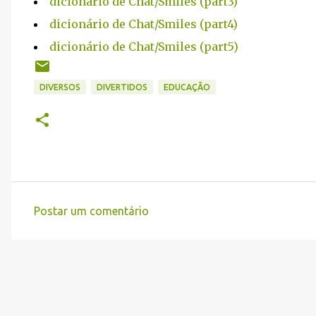
dicionário de Chat/Smiles (part3)
dicionário de Chat/Smiles (part4)
dicionário de Chat/Smiles (part5)
DIVERSOS
DIVERTIDOS
EDUCAÇÃO
Postar um comentário
C
o
m
e
n