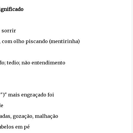
ignificado
 sorrir
, com olho piscando (mentirinha)
do; tedio; não entendimento
")" mais engraçado foi
de
adas, gozação, malhação
cabelos em pé