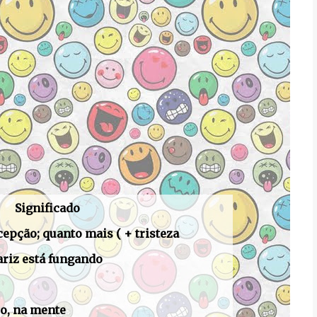
Significado
cepção; quanto mais ( + tristeza
ariz está fungando
ro, na mente