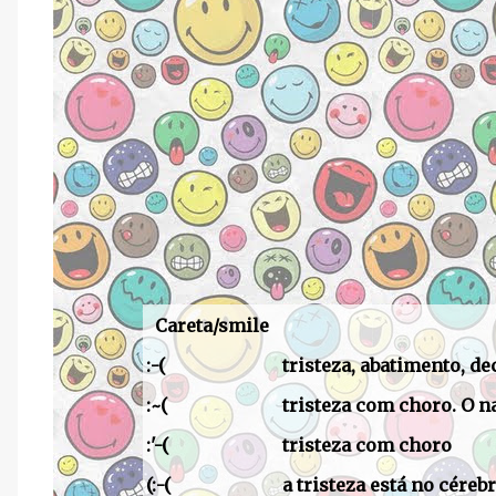
Careta/smile
:-(
tristeza, abatimento, de
:~(
tristeza com choro. O n
:'-(
tristeza com choro
(:-(
a tristeza está no céreb