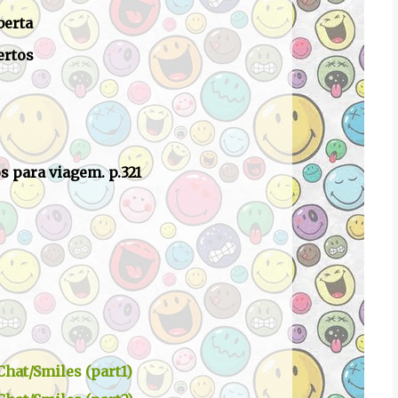
berta
ertos
s para viagem. p.321
Chat/Smiles (part1)