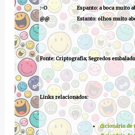
:-O
Espanto: a boca muito a
@@
Estanto: olhos muito ab
Fonte: Criptografia; Segredos embalado
Links relacionados:
dicionário de 