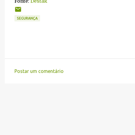
Fonte:
Destak
SEGURANÇA
Postar um comentário
C
o
m
e
n
t
á