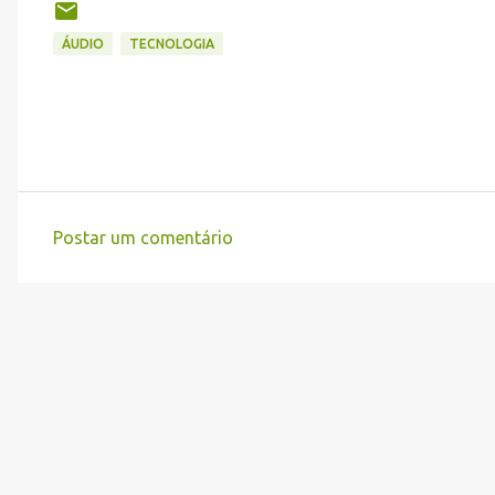
ÁUDIO
TECNOLOGIA
Postar um comentário
C
o
m
e
n
t
á
r