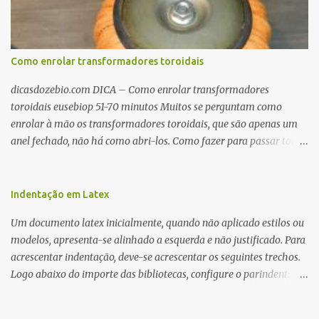
Como enrolar transformadores toroidais
dicasdozebio.com DICA – Como enrolar transformadores
toroidais eusebiop 51-70 minutos Muitos se perguntam como
enrolar à mão os transformadores toroidais, que são apenas um
anel fechado, não há como abri-los. Como fazer para passar toda
a fiação pelo furo central? É um pouco trabalhoso, mas é simples.
Além desta dica, são mostradas as interessantes máquinas
utilizadas para automatizar a bobinagem de grandes e pequenos
Indentação em Latex
toroides. De quebra, são abordadas as características construtivas
Um documento latex inicialmente, quando não aplicado estilos ou
dos núcleos e dos transformadores toroidais e como foram
modelos, apresenta-se alinhado a esquerda e não justificado. Para
desmontados dois deles. Características dos transformadores
acrescentar indentação, deve-se acrescentar os seguintes trechos.
toroidais Os transformadores toroidais tem aparecido cada vez
Logo abaixo do importe das bibliotecas, configure o parindent:
mais em circuitos eletrônicos, pois apresentam algumas
\setlength{\parindent}{2cm} % padrão 15pt. Configure também
vantagens importantes, quando comparados aos tradicionais
as exceções de indentações, como abaixo: \setlength{\parskip}
“quadradões”, com chapas E I: – A irradiação do campo magnético