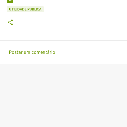
UTILIDADE PUBLICA
Postar um comentário
C
o
m
e
n
t
á
r
i