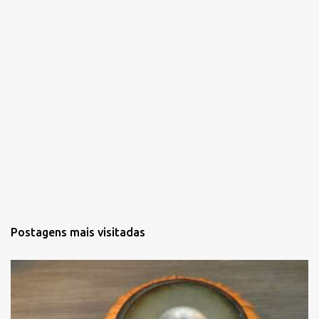
o
s
Postagens mais visitadas