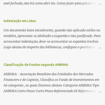
anel fechado, não há como abri-los. Como fazer para passar toda
a fiação pelo furo central? É um pouco trabalhoso, mas é simples.
Além desta dica, são mostradas as interessantes máquinas
utilizadas para automatizar a bobinagem de grandes e pequenos
Indentação em Latex
toroides. De quebra, são abordadas as características construtivas
Um documento latex inicialmente, quando não aplicado estilos ou
dos núcleos e dos transformadores toroidais e como foram
modelos, apresenta-se alinhado a esquerda e não justificado. Para
desmontados dois deles. Características dos transformadores
acrescentar indentação, deve-se acrescentar os seguintes trechos.
toroidais Os transformadores toroidais tem aparecido cada vez
Logo abaixo do importe das bibliotecas, configure o parindent:
mais em circuitos eletrônicos, pois apresentam algumas
\setlength{\parindent}{2cm} % padrão 15pt. Configure também
vantagens importantes, quando comparados aos tradicionais
as exceções de indentações, como abaixo: \setlength{\parskip}
“quadradões”, com chapas E I: – A irradiação do campo magnético
{1cm plus 4mm minus 3mm} Para indentar um paragrafo
Classificação de Fundos segundo ANBIMA
é baixíssima ao redor do transformador, o que perm...
manualmente, use: \indent Para remover a indentação automatica
ANBIMA - Associação Brasileira das Entidades dos Mercados
de um paragrafo, use: \noindent
Financeiro e de Capitais, Classifica os Fundo de Investimentos em
46 categorias , as quais listamos abaixo: Categoria ANBIMA Tipo
ANBIMA Curto Prazo Curto Prazo Referenciado DI Referenciado
DI Renda Fixa Renda Fixa* Renda Fixa Renda Fixa Crédito Livre *
Renda Fixa Renda Fixa Índices * Multimercados Long And Short -