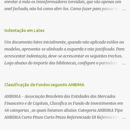
enrolar à mão os transformadores toroidais, que são apenas um
anel fechado, não há como abri-los. Como fazer para passar toda
a fiação pelo furo central? É um pouco trabalhoso, mas é simples.
Além desta dica, são mostradas as interessantes máquinas
utilizadas para automatizar a bobinagem de grandes e pequenos
Indentação em Latex
toroides. De quebra, são abordadas as características construtivas
Um documento latex inicialmente, quando não aplicado estilos ou
dos núcleos e dos transformadores toroidais e como foram
modelos, apresenta-se alinhado a esquerda e não justificado. Para
desmontados dois deles. Características dos transformadores
acrescentar indentação, deve-se acrescentar os seguintes trechos.
toroidais Os transformadores toroidais tem aparecido cada vez
Logo abaixo do importe das bibliotecas, configure o parindent:
mais em circuitos eletrônicos, pois apresentam algumas
\setlength{\parindent}{2cm} % padrão 15pt. Configure também
vantagens importantes, quando comparados aos tradicionais
as exceções de indentações, como abaixo: \setlength{\parskip}
“quadradões”, com chapas E I: – A irradiação do campo magnético
{1cm plus 4mm minus 3mm} Para indentar um paragrafo
Classificação de Fundos segundo ANBIMA
é baixíssima ao redor do transformador, o que perm...
manualmente, use: \indent Para remover a indentação automatica
ANBIMA - Associação Brasileira das Entidades dos Mercados
de um paragrafo, use: \noindent
Financeiro e de Capitais, Classifica os Fundo de Investimentos em
46 categorias , as quais listamos abaixo: Categoria ANBIMA Tipo
ANBIMA Curto Prazo Curto Prazo Referenciado DI Referenciado
DI Renda Fixa Renda Fixa* Renda Fixa Renda Fixa Crédito Livre *