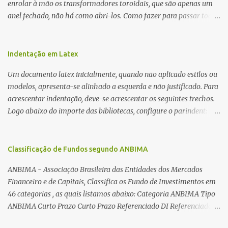
enrolar à mão os transformadores toroidais, que são apenas um
anel fechado, não há como abri-los. Como fazer para passar toda
a fiação pelo furo central? É um pouco trabalhoso, mas é simples.
Além desta dica, são mostradas as interessantes máquinas
utilizadas para automatizar a bobinagem de grandes e pequenos
Indentação em Latex
toroides. De quebra, são abordadas as características construtivas
Um documento latex inicialmente, quando não aplicado estilos ou
dos núcleos e dos transformadores toroidais e como foram
modelos, apresenta-se alinhado a esquerda e não justificado. Para
desmontados dois deles. Características dos transformadores
acrescentar indentação, deve-se acrescentar os seguintes trechos.
toroidais Os transformadores toroidais tem aparecido cada vez
Logo abaixo do importe das bibliotecas, configure o parindent:
mais em circuitos eletrônicos, pois apresentam algumas
\setlength{\parindent}{2cm} % padrão 15pt. Configure também
vantagens importantes, quando comparados aos tradicionais
as exceções de indentações, como abaixo: \setlength{\parskip}
“quadradões”, com chapas E I: – A irradiação do campo magnético
{1cm plus 4mm minus 3mm} Para indentar um paragrafo
Classificação de Fundos segundo ANBIMA
é baixíssima ao redor do transformador, o que perm...
manualmente, use: \indent Para remover a indentação automatica
ANBIMA - Associação Brasileira das Entidades dos Mercados
de um paragrafo, use: \noindent
Financeiro e de Capitais, Classifica os Fundo de Investimentos em
46 categorias , as quais listamos abaixo: Categoria ANBIMA Tipo
ANBIMA Curto Prazo Curto Prazo Referenciado DI Referenciado
DI Renda Fixa Renda Fixa* Renda Fixa Renda Fixa Crédito Livre *