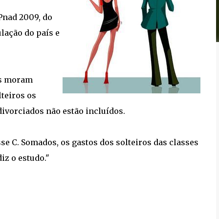
Pnad 2009, do
lação do país e
os moram
lteiros os
divorciados não estão incluídos.
sse C. Somados, os gastos dos solteiros das classes
diz o estudo."