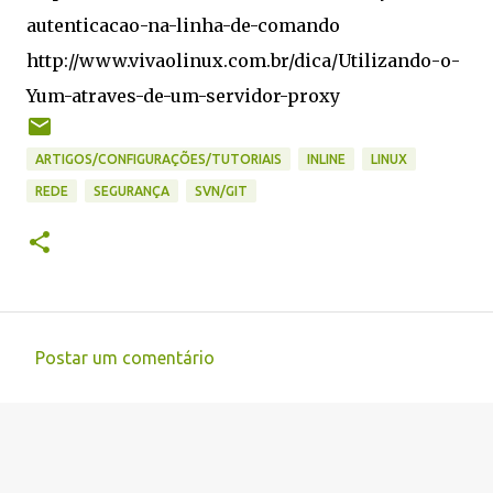
autenticacao-na-linha-de-comando
http://www.vivaolinux.com.br/dica/Utilizando-o-
Yum-atraves-de-um-servidor-proxy
ARTIGOS/CONFIGURAÇÕES/TUTORIAIS
INLINE
LINUX
REDE
SEGURANÇA
SVN/GIT
Postar um comentário
C
o
m
e