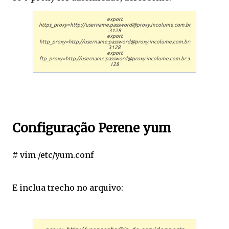
export
https_proxy=http://username:password@proxy.incolume.com.br
:3128
export
http_proxy=http://username:password@proxy.incolume.com.br:
3128
export
ftp_proxy=http://username:password@proxy.incolume.com.br:3
128
Configuração Perene yum
# vim /etc/yum.conf
E inclua trecho no arquivo: