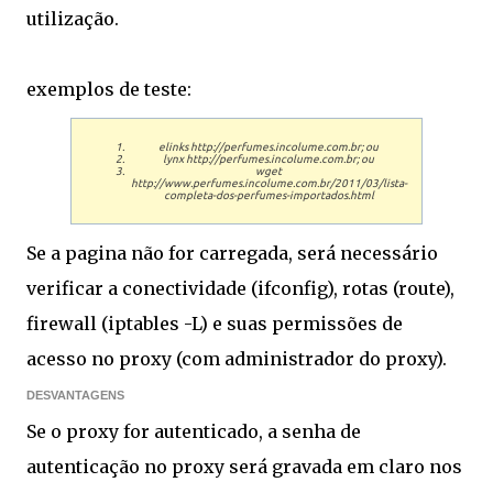
utilização.
exemplos de teste:
elinks http://perfumes.incolume.com.br; ou
lynx http://perfumes.incolume.com.br; ou
wget
http://www.perfumes.incolume.com.br/2011/03/lista-
completa-dos-perfumes-importados.html
Se a pagina não for carregada, será necessário
verificar a conectividade (ifconfig), rotas (route),
firewall (iptables -L) e suas permissões de
acesso no proxy (com administrador do proxy).
DESVANTAGENS
Se o proxy for autenticado, a senha de
autenticação no proxy será gravada em claro nos