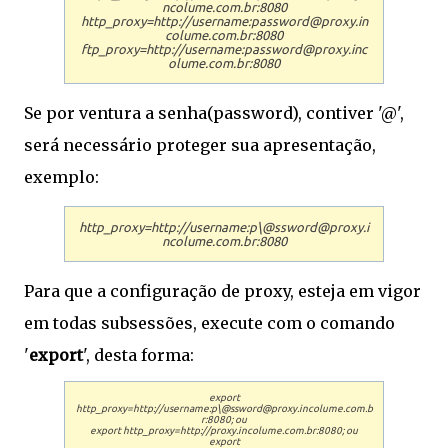
ncolume.com.br:8080
http_proxy=http://username:password@proxy.in
colume.com.br:8080
ftp_proxy=http://username:password@proxy.inc
olume.com.br:8080
Se por ventura a senha(password), contiver '@',
será necessário proteger sua apresentação,
exemplo:
http_proxy=http://username:p\@ssword@proxy.i
ncolume.com.br:8080
Para que a configuração de proxy, esteja em vigor
em todas subsessões, execute com o comando
'
export
', desta forma:
export
http_proxy=http://username:p\@ssword@proxy.incolume.com.b
r:8080; ou
export http_proxy=http://proxy.incolume.com.br:8080; ou
export