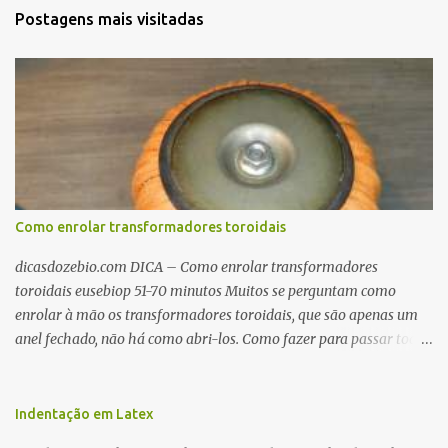
Postagens mais visitadas
Como enrolar transformadores toroidais
dicasdozebio.com DICA – Como enrolar transformadores
toroidais eusebiop 51-70 minutos Muitos se perguntam como
enrolar à mão os transformadores toroidais, que são apenas um
anel fechado, não há como abri-los. Como fazer para passar toda
a fiação pelo furo central? É um pouco trabalhoso, mas é simples.
Além desta dica, são mostradas as interessantes máquinas
utilizadas para automatizar a bobinagem de grandes e pequenos
Indentação em Latex
toroides. De quebra, são abordadas as características construtivas