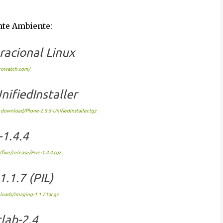
nte Ambiente:
acional Linux
trowatch.com/
nifiedInstaller
+download/Plone-2.5.5-UnifiedInstaller.tgz
-1.4.4
five/release/Five-1.4.4.tgz
.1.7 (PIL)
loads/Imaging-1.1.7.tar.gz
lab-2.4