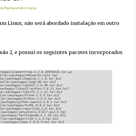
m/ftp/reportlab-2.4.tar.gz
um Linux, não será abordado instalação em outro
ersão 2, e possui os seguintes pacotes incorporados
ckages/elementtree-1.2.6-20050316.tar.gz
aller/packages/HelperScripts.tgz
ler/packages/Imaging-1.1.6.tar.bz2
taller/packages/jpeg-6b.tar.bz2
ler/packages/libxml2-2.6.30.tar.bz2
packages/libxml2-python-2.6.21.tar.bz2
ler/packages/libxslt-1.1.22.tar.bz2
ller/packages/Plone-2.5.5.tar.bz2
ller/packages/Python-2.4.4.tar.bz2
/packages/python-openid-2.0.1.tar.bz2
ller/packages/PyXML-0.8.4.tar.bz2
ler/packages/reportlab_2_0.tar.bz2
r/packages/setuptools-0.6c7-py2.4.tgz
r/packages/TextIndexNG-3.1.16.tar.bz2
aller/packages/zlib-1.2.3.tar.bz2
er/packages/Zope-2.9.8-final.tar.bz2