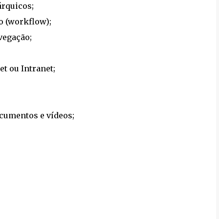
árquicos;
o (workflow);
vegação;
et ou Intranet;
cumentos e vídeos;