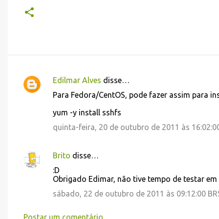
Edilmar Alves
disse…
C
Para Fedora/CentOS, pode fazer assim para ins
o
yum -y install sshfs
m
e
quinta-feira, 20 de outubro de 2011 às 16:02:
n
t
Brito
disse…
á
:D
Obrigado Edimar, não tive tempo de testar em
r
sábado, 22 de outubro de 2011 às 09:12:00 B
i
o
Postar um comentário