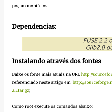
poçam montá-los.
Dependencias:
FUSE 2.2 o
Glib2.0 ou
Instalando através dos fontes
Baixe os fonte mais atuais na URL
http://sourcefo
referenciado neste artigo em:
http://sourceforge.n
2.3.tar.gz
;
Como root execute os comandos abaixo: