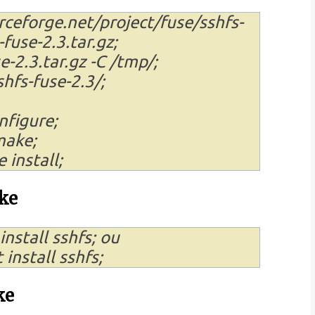
ceforge.net/project/fuse/sshfs-
fuse-2.3.tar.gz;
e-2.3.tar.gz -C /tmp/;
hfs-fuse-2.3/;
nfigure;
ake;
install;
ke
nstall sshfs; ou
install sshfs;
ke