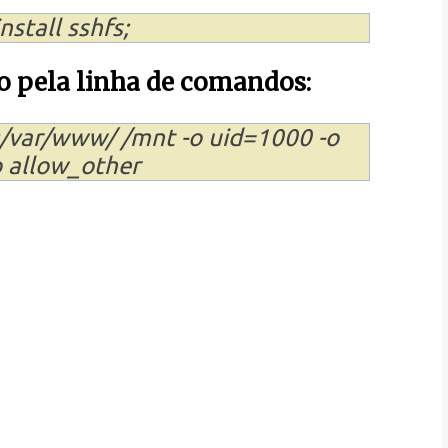
stall sshfs;
pela linha de comandos:
/var/www/ /mnt -o uid=1000 -o
 allow_other