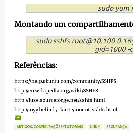
sudo yum in
Montando um compartilhamento 
sudo sshfs root@10.100.0.16:
gid=1000 -o
Referências:
https://help.ubuntu.com/community/SSHFS
http://en.wikipedia.org/wiki/SSHFS
http://fuse.sourceforge.net/sshfs.html
http://myy.helia.fi/~karte/mount_sshfs.html
ARTIGOS/CONFIGURAÇÕES/TUTORIAIS
LINUX
SEGURANÇA