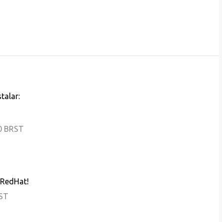
talar:
00 BRST
 RedHat!
RST