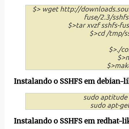
$> wget http://downloads.sour
fuse/2.3/sshfs-
$>tar xvzf sshfs-fus
$>cd /tmp/ss
$>./co
$>m
$>make 
Instalando o SSHFS em debian-li
sudo aptitude i
sudo apt-get 
Instalando o SSHFS em redhat-li