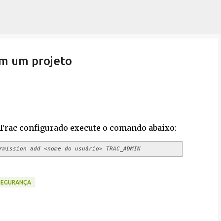
Pular para o conteúdo principal
em um projeto
 Trac configurado execute o comando abaixo:
rmission add <nome do usuário> TRAC_ADMIN
SEGURANÇA