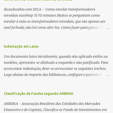
dicasdozebio.com DICA – Como enrolar transformadores
toroidais eusebiop 51-70 minutos Muitos se perguntam como
enrolar à mão os transformadores toroidais, que são apenas um
anel fechado, não há como abri-los. Como fazer para passar toda
a fiação pelo furo central? É um pouco trabalhoso, mas é simples.
Além desta dica, são mostradas as interessantes máquinas
utilizadas para automatizar a bobinagem de grandes e pequenos
Indentação em Latex
toroides. De quebra, são abordadas as características construtivas
Um documento latex inicialmente, quando não aplicado estilos ou
dos núcleos e dos transformadores toroidais e como foram
modelos, apresenta-se alinhado a esquerda e não justificado. Para
desmontados dois deles. Características dos transformadores
acrescentar indentação, deve-se acrescentar os seguintes trechos.
toroidais Os transformadores toroidais tem aparecido cada vez
Logo abaixo do importe das bibliotecas, configure o parindent:
mais em circuitos eletrônicos, pois apresentam algumas
\setlength{\parindent}{2cm} % padrão 15pt. Configure também
vantagens importantes, quando comparados aos tradicionais
as exceções de indentações, como abaixo: \setlength{\parskip}
“quadradões”, com chapas E I: – A irradiação do campo magnético
{1cm plus 4mm minus 3mm} Para indentar um paragrafo
Classificação de Fundos segundo ANBIMA
é baixíssima ao redor do transformador, o que perm...
manualmente, use: \indent Para remover a indentação automatica
ANBIMA - Associação Brasileira das Entidades dos Mercados
de um paragrafo, use: \noindent
Financeiro e de Capitais, Classifica os Fundo de Investimentos em