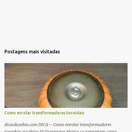
Postagens mais visitadas
Como enrolar transformadores toroidais
dicasdozebio.com DICA – Como enrolar transformadores
toroidais eusebiop 51-70 minutos Muitos se perguntam como