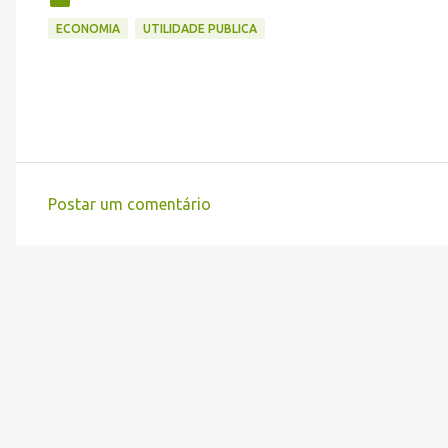
ECONOMIA
UTILIDADE PUBLICA
Postar um comentário
C
o
m
e
n
t
á
r