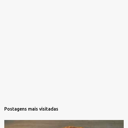
r
i
o
s
Postagens mais visitadas