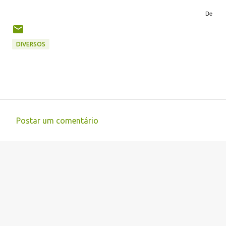
De
DIVERSOS
Postar um comentário
C
o
m
e
n
t
á