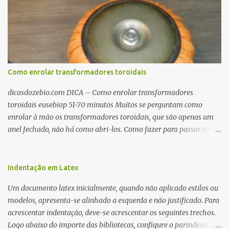
Como enrolar transformadores toroidais
dicasdozebio.com DICA – Como enrolar transformadores
toroidais eusebiop 51-70 minutos Muitos se perguntam como
enrolar à mão os transformadores toroidais, que são apenas um
anel fechado, não há como abri-los. Como fazer para passar toda
a fiação pelo furo central? É um pouco trabalhoso, mas é simples.
Além desta dica, são mostradas as interessantes máquinas
utilizadas para automatizar a bobinagem de grandes e pequenos
Indentação em Latex
toroides. De quebra, são abordadas as características construtivas
Um documento latex inicialmente, quando não aplicado estilos ou
dos núcleos e dos transformadores toroidais e como foram
modelos, apresenta-se alinhado a esquerda e não justificado. Para
desmontados dois deles. Características dos transformadores
acrescentar indentação, deve-se acrescentar os seguintes trechos.
toroidais Os transformadores toroidais tem aparecido cada vez
Logo abaixo do importe das bibliotecas, configure o parindent:
mais em circuitos eletrônicos, pois apresentam algumas