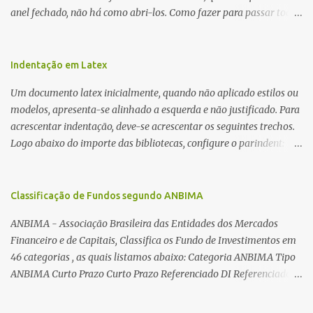
anel fechado, não há como abri-los. Como fazer para passar toda
a fiação pelo furo central? É um pouco trabalhoso, mas é simples.
Além desta dica, são mostradas as interessantes máquinas
utilizadas para automatizar a bobinagem de grandes e pequenos
Indentação em Latex
toroides. De quebra, são abordadas as características construtivas
Um documento latex inicialmente, quando não aplicado estilos ou
dos núcleos e dos transformadores toroidais e como foram
modelos, apresenta-se alinhado a esquerda e não justificado. Para
desmontados dois deles. Características dos transformadores
acrescentar indentação, deve-se acrescentar os seguintes trechos.
toroidais Os transformadores toroidais tem aparecido cada vez
Logo abaixo do importe das bibliotecas, configure o parindent:
mais em circuitos eletrônicos, pois apresentam algumas
\setlength{\parindent}{2cm} % padrão 15pt. Configure também
vantagens importantes, quando comparados aos tradicionais
as exceções de indentações, como abaixo: \setlength{\parskip}
“quadradões”, com chapas E I: – A irradiação do campo magnético
{1cm plus 4mm minus 3mm} Para indentar um paragrafo
Classificação de Fundos segundo ANBIMA
é baixíssima ao redor do transformador, o que perm...
manualmente, use: \indent Para remover a indentação automatica
ANBIMA - Associação Brasileira das Entidades dos Mercados
de um paragrafo, use: \noindent
Financeiro e de Capitais, Classifica os Fundo de Investimentos em
46 categorias , as quais listamos abaixo: Categoria ANBIMA Tipo
ANBIMA Curto Prazo Curto Prazo Referenciado DI Referenciado
DI Renda Fixa Renda Fixa* Renda Fixa Renda Fixa Crédito Livre *
Renda Fixa Renda Fixa Índices * Multimercados Long And Short -