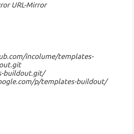
rror URL-Mirror
thub.com/incolume/templates-
out.git
-buildout.git/
google.com/p/templates-buildout/