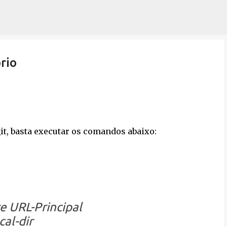
Pular para o conteúdo principal
rio
it, basta executar os comandos abaixo:
re URL-Principal
cal-dir