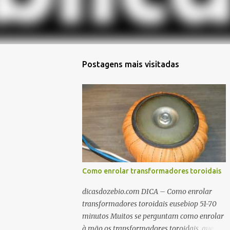
Postagens mais visitadas
Como enrolar transformadores toroidais
dicasdozebio.com DICA – Como enrolar
transformadores toroidais eusebiop 51-70
minutos Muitos se perguntam como enrolar
à mão os transformadores toroidais, que