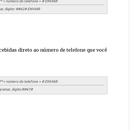
* < número do telefone > # ENVIAR
r, digite:
##62# ENVIAR
ebidas direto ao número de telefone que você
*< número do telefone > # ENVIAR.
ramar, digite:
##67#