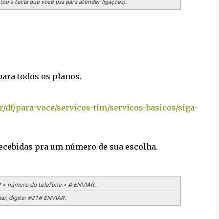
ou a tecla que você usa para atender ligações).
para todos os planos.
/df/para-voce/servicos-tim/servicos-basicos/siga-
ecebidas pra um número de sua escolha.
 < número do telefone > # ENVIAR.
r, digite:
#21# ENVIAR.