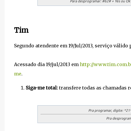
Para desprogramar:
#62# + Yes ou Ok (
Tim
Segundo atendente em 19/Jul/2013, serviço válido 
Acessado dia 19/jul/2013 em
http://www.tim.com.br
me
.
Siga-me total:
transfere todas as chamadas r
Pra programar, digite:
*21*
Pra desprograma