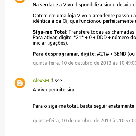
Na verdade a Vivo disponibiliza sim o desvio 
o
Ontem em uma loja Vivo o atendente passou as
m
idêntica à da Oi, que funcionou perfeitamente 
e
Siga-me Total
: Transfere todas as chamadas 
n
Para ativar, digite: *21* + 0 + DDD + número d
t
iniciar ligações).
á
Para desprogramar, digite
: #21# + SEND (ou a
r
quinta-feira, 10 de outubro de 2013 às 10:49:
i
o
AlexSM
disse…
s
A Vivo permite sim.
Para o siga-me total, basta seguir exatament
quinta-feira, 10 de outubro de 2013 às 10:57: