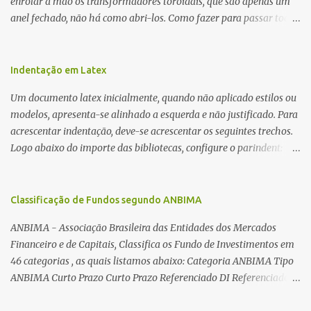
enrolar à mão os transformadores toroidais, que são apenas um
anel fechado, não há como abri-los. Como fazer para passar toda
a fiação pelo furo central? É um pouco trabalhoso, mas é simples.
Além desta dica, são mostradas as interessantes máquinas
utilizadas para automatizar a bobinagem de grandes e pequenos
Indentação em Latex
toroides. De quebra, são abordadas as características construtivas
Um documento latex inicialmente, quando não aplicado estilos ou
dos núcleos e dos transformadores toroidais e como foram
modelos, apresenta-se alinhado a esquerda e não justificado. Para
desmontados dois deles. Características dos transformadores
acrescentar indentação, deve-se acrescentar os seguintes trechos.
toroidais Os transformadores toroidais tem aparecido cada vez
Logo abaixo do importe das bibliotecas, configure o parindent:
mais em circuitos eletrônicos, pois apresentam algumas
\setlength{\parindent}{2cm} % padrão 15pt. Configure também
vantagens importantes, quando comparados aos tradicionais
as exceções de indentações, como abaixo: \setlength{\parskip}
“quadradões”, com chapas E I: – A irradiação do campo magnético
{1cm plus 4mm minus 3mm} Para indentar um paragrafo
Classificação de Fundos segundo ANBIMA
é baixíssima ao redor do transformador, o que perm...
manualmente, use: \indent Para remover a indentação automatica
ANBIMA - Associação Brasileira das Entidades dos Mercados
de um paragrafo, use: \noindent
Financeiro e de Capitais, Classifica os Fundo de Investimentos em
46 categorias , as quais listamos abaixo: Categoria ANBIMA Tipo
ANBIMA Curto Prazo Curto Prazo Referenciado DI Referenciado
DI Renda Fixa Renda Fixa* Renda Fixa Renda Fixa Crédito Livre *