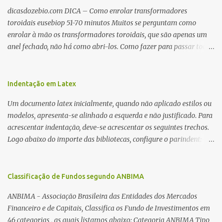
dicasdozebio.com DICA – Como enrolar transformadores
toroidais eusebiop 51-70 minutos Muitos se perguntam como
enrolar à mão os transformadores toroidais, que são apenas um
anel fechado, não há como abri-los. Como fazer para passar toda
a fiação pelo furo central? É um pouco trabalhoso, mas é simples.
Além desta dica, são mostradas as interessantes máquinas
utilizadas para automatizar a bobinagem de grandes e pequenos
Indentação em Latex
toroides. De quebra, são abordadas as características construtivas
Um documento latex inicialmente, quando não aplicado estilos ou
dos núcleos e dos transformadores toroidais e como foram
modelos, apresenta-se alinhado a esquerda e não justificado. Para
desmontados dois deles. Características dos transformadores
acrescentar indentação, deve-se acrescentar os seguintes trechos.
toroidais Os transformadores toroidais tem aparecido cada vez
Logo abaixo do importe das bibliotecas, configure o parindent:
mais em circuitos eletrônicos, pois apresentam algumas
\setlength{\parindent}{2cm} % padrão 15pt. Configure também
vantagens importantes, quando comparados aos tradicionais
as exceções de indentações, como abaixo: \setlength{\parskip}
“quadradões”, com chapas E I: – A irradiação do campo magnético
{1cm plus 4mm minus 3mm} Para indentar um paragrafo
Classificação de Fundos segundo ANBIMA
é baixíssima ao redor do transformador, o que perm...
manualmente, use: \indent Para remover a indentação automatica
ANBIMA - Associação Brasileira das Entidades dos Mercados
de um paragrafo, use: \noindent
Financeiro e de Capitais, Classifica os Fundo de Investimentos em
46 categorias , as quais listamos abaixo: Categoria ANBIMA Tipo