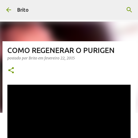
Pular para o conteúdo principal
Brito
COMO REGENERAR O PURIGEN
postado por
Brito
em
fevereiro 22, 2015