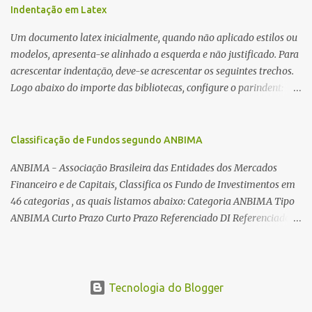
utilizadas para automatizar a bobinagem de grandes e pequenos
Indentação em Latex
toroides. De quebra, são abordadas as características construtivas
Um documento latex inicialmente, quando não aplicado estilos ou
dos núcleos e dos transformadores toroidais e como foram
modelos, apresenta-se alinhado a esquerda e não justificado. Para
desmontados dois deles. Características dos transformadores
acrescentar indentação, deve-se acrescentar os seguintes trechos.
toroidais Os transformadores toroidais tem aparecido cada vez
Logo abaixo do importe das bibliotecas, configure o parindent:
mais em circuitos eletrônicos, pois apresentam algumas
\setlength{\parindent}{2cm} % padrão 15pt. Configure também
vantagens importantes, quando comparados aos tradicionais
as exceções de indentações, como abaixo: \setlength{\parskip}
“quadradões”, com chapas E I: – A irradiação do campo magnético
{1cm plus 4mm minus 3mm} Para indentar um paragrafo
Classificação de Fundos segundo ANBIMA
é baixíssima ao redor do transformador, o que perm...
manualmente, use: \indent Para remover a indentação automatica
ANBIMA - Associação Brasileira das Entidades dos Mercados
de um paragrafo, use: \noindent
Financeiro e de Capitais, Classifica os Fundo de Investimentos em
46 categorias , as quais listamos abaixo: Categoria ANBIMA Tipo
ANBIMA Curto Prazo Curto Prazo Referenciado DI Referenciado
DI Renda Fixa Renda Fixa* Renda Fixa Renda Fixa Crédito Livre *
Renda Fixa Renda Fixa Índices * Multimercados Long And Short -
Neutro * Multimercados Long And Short - Direcional *
Multimercados Multimercados Macro * ...
Tecnologia do Blogger