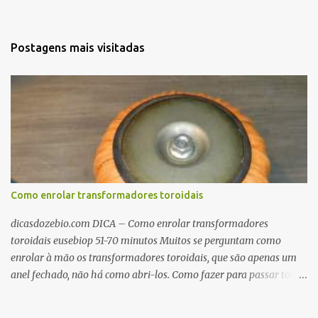
Postagens mais visitadas
Como enrolar transformadores toroidais
dicasdozebio.com DICA – Como enrolar transformadores
toroidais eusebiop 51-70 minutos Muitos se perguntam como
enrolar à mão os transformadores toroidais, que são apenas um
anel fechado, não há como abri-los. Como fazer para passar toda
a fiação pelo furo central? É um pouco trabalhoso, mas é simples.
Além desta dica, são mostradas as interessantes máquinas