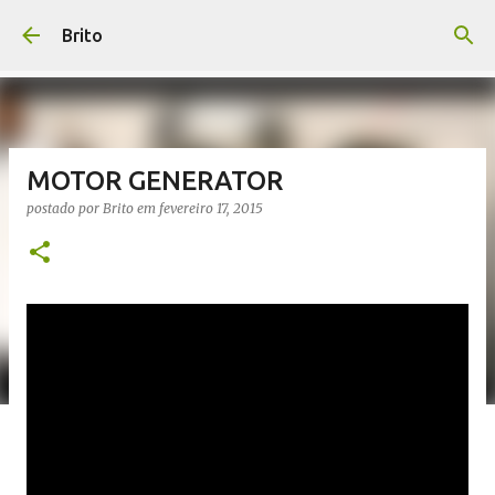
Pular para o conteúdo principal
Brito
MOTOR GENERATOR
postado por
Brito
em
fevereiro 17, 2015