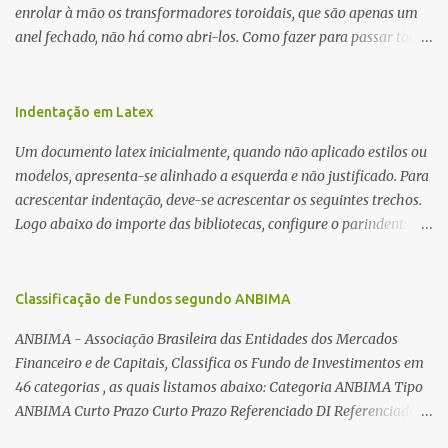
enrolar à mão os transformadores toroidais, que são apenas um
anel fechado, não há como abri-los. Como fazer para passar toda
a fiação pelo furo central? É um pouco trabalhoso, mas é simples.
Além desta dica, são mostradas as interessantes máquinas
utilizadas para automatizar a bobinagem de grandes e pequenos
Indentação em Latex
toroides. De quebra, são abordadas as características construtivas
Um documento latex inicialmente, quando não aplicado estilos ou
dos núcleos e dos transformadores toroidais e como foram
modelos, apresenta-se alinhado a esquerda e não justificado. Para
desmontados dois deles. Características dos transformadores
acrescentar indentação, deve-se acrescentar os seguintes trechos.
toroidais Os transformadores toroidais tem aparecido cada vez
Logo abaixo do importe das bibliotecas, configure o parindent:
mais em circuitos eletrônicos, pois apresentam algumas
\setlength{\parindent}{2cm} % padrão 15pt. Configure também
vantagens importantes, quando comparados aos tradicionais
as exceções de indentações, como abaixo: \setlength{\parskip}
“quadradões”, com chapas E I: – A irradiação do campo magnético
{1cm plus 4mm minus 3mm} Para indentar um paragrafo
Classificação de Fundos segundo ANBIMA
é baixíssima ao redor do transformador, o que perm...
manualmente, use: \indent Para remover a indentação automatica
ANBIMA - Associação Brasileira das Entidades dos Mercados
de um paragrafo, use: \noindent
Financeiro e de Capitais, Classifica os Fundo de Investimentos em
46 categorias , as quais listamos abaixo: Categoria ANBIMA Tipo
ANBIMA Curto Prazo Curto Prazo Referenciado DI Referenciado
DI Renda Fixa Renda Fixa* Renda Fixa Renda Fixa Crédito Livre *