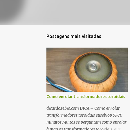
Postagens mais visitadas
Como enrolar transformadores toroidais
dicasdozebio.com DICA – Como enrolar
transformadores toroidais eusebiop 51-70
minutos Muitos se perguntam como enrolar
à mão os transformadores toroidais, que