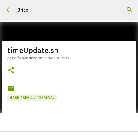
Pular para o conteúdo principal
Brito
timeUpdate.sh
postado por
Brito
em
maio 08, 2015
BASH / SHELL / TERMINAL