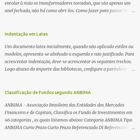
enrolar à mão os transformadores toroidais, que são apenas um
anel fechado, não há como abri-los. Como fazer para passar toda
a fiação pelo furo central? É um pouco trabalhoso, mas é simples.
Além desta dica, são mostradas as interessantes máquinas
utilizadas para automatizar a bobinagem de grandes e pequenos
Indentação em Latex
toroides. De quebra, são abordadas as características construtivas
Um documento latex inicialmente, quando não aplicado estilos ou
dos núcleos e dos transformadores toroidais e como foram
modelos, apresenta-se alinhado a esquerda e não justificado. Para
desmontados dois deles. Características dos transformadores
acrescentar indentação, deve-se acrescentar os seguintes trechos.
toroidais Os transformadores toroidais tem aparecido cada vez
Logo abaixo do importe das bibliotecas, configure o parindent:
mais em circuitos eletrônicos, pois apresentam algumas
\setlength{\parindent}{2cm} % padrão 15pt. Configure também
vantagens importantes, quando comparados aos tradicionais
as exceções de indentações, como abaixo: \setlength{\parskip}
“quadradões”, com chapas E I: – A irradiação do campo magnético
{1cm plus 4mm minus 3mm} Para indentar um paragrafo
Classificação de Fundos segundo ANBIMA
é baixíssima ao redor do transformador, o que perm...
manualmente, use: \indent Para remover a indentação automatica
ANBIMA - Associação Brasileira das Entidades dos Mercados
de um paragrafo, use: \noindent
Financeiro e de Capitais, Classifica os Fundo de Investimentos em
46 categorias , as quais listamos abaixo: Categoria ANBIMA Tipo
ANBIMA Curto Prazo Curto Prazo Referenciado DI Referenciado
DI Renda Fixa Renda Fixa* Renda Fixa Renda Fixa Crédito Livre *