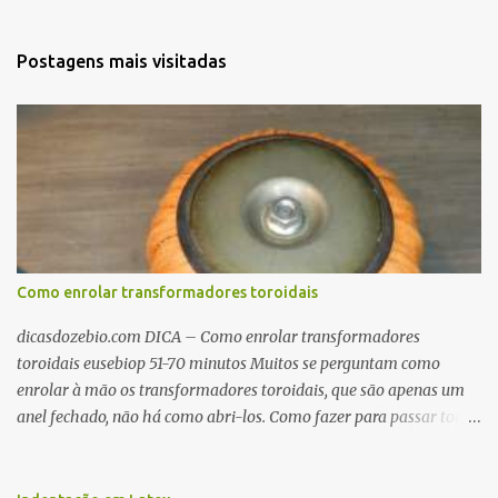
Postagens mais visitadas
Como enrolar transformadores toroidais
dicasdozebio.com DICA – Como enrolar transformadores
toroidais eusebiop 51-70 minutos Muitos se perguntam como
enrolar à mão os transformadores toroidais, que são apenas um
anel fechado, não há como abri-los. Como fazer para passar toda
a fiação pelo furo central? É um pouco trabalhoso, mas é simples.
Além desta dica, são mostradas as interessantes máquinas
utilizadas para automatizar a bobinagem de grandes e pequenos