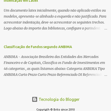
Indentação em Latex
toroides. De quebra, são abordadas as características construtivas
Um documento latex inicialmente, quando não aplicado estilos ou
dos núcleos e dos transformadores toroidais e como foram
modelos, apresenta-se alinhado a esquerda e não justificado. Para
desmontados dois deles. Características dos transformadores
acrescentar indentação, deve-se acrescentar os seguintes trechos.
toroidais Os transformadores toroidais tem aparecido cada vez
Logo abaixo do importe das bibliotecas, configure o parindent:
mais em circuitos eletrônicos, pois apresentam algumas
\setlength{\parindent}{2cm} % padrão 15pt. Configure também
vantagens importantes, quando comparados aos tradicionais
as exceções de indentações, como abaixo: \setlength{\parskip}
“quadradões”, com chapas E I: – A irradiação do campo magnético
{1cm plus 4mm minus 3mm} Para indentar um paragrafo
Classificação de Fundos segundo ANBIMA
é baixíssima ao redor do transformador, o que perm...
manualmente, use: \indent Para remover a indentação automatica
ANBIMA - Associação Brasileira das Entidades dos Mercados
de um paragrafo, use: \noindent
Financeiro e de Capitais, Classifica os Fundo de Investimentos em
46 categorias , as quais listamos abaixo: Categoria ANBIMA Tipo
ANBIMA Curto Prazo Curto Prazo Referenciado DI Referenciado
DI Renda Fixa Renda Fixa* Renda Fixa Renda Fixa Crédito Livre *
Renda Fixa Renda Fixa Índices * Multimercados Long And Short -
Neutro * Multimercados Long And Short - Direcional *
Multimercados Multimercados Macro * ...
Tecnologia do Blogger
Copyrigth © Brito since 2010