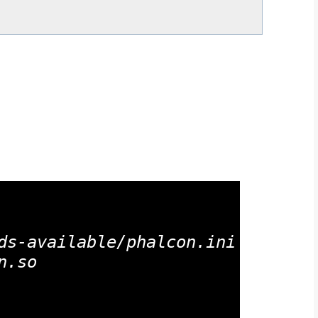
ds-available/phalcon.ini << eof

.so
