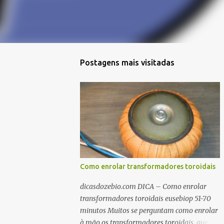
Postagens mais visitadas
Como enrolar transformadores toroidais
dicasdozebio.com DICA – Como enrolar
transformadores toroidais eusebiop 51-70
minutos Muitos se perguntam como enrolar
à mão os transformadores toroidais, que