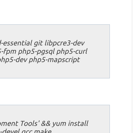
-essential git libpcre3-dev
fpm php5-pgsql php5-curl
hp5-dev php5-mapscript
ment Tools' && yum install
-devel gcc make