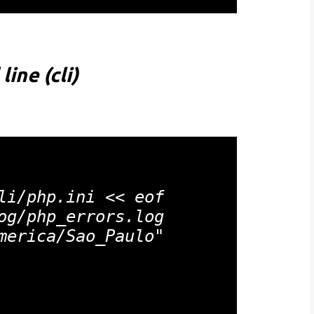
ine (cli)
li/php.ini << eof

og/php_errors.log

merica/Sao_Paulo"
