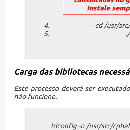
Instale semp
cd /usr/src
.
Carga das bibliotecas necessá
Este processo deverá ser executad
não funcione.
ldconfig -n /usr/src/cph