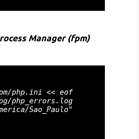
Process Manager (fpm)
pm/php.ini << eof

og/php_errors.log

merica/Sao_Paulo"
