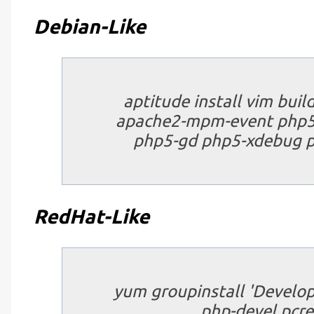
Debian-Like
aptitude install vim build
apache2-mpm-event php5-
php5-gd php5-xdebug p
RedHat-Like
yum groupinstall 'Develop
php-devel pcre