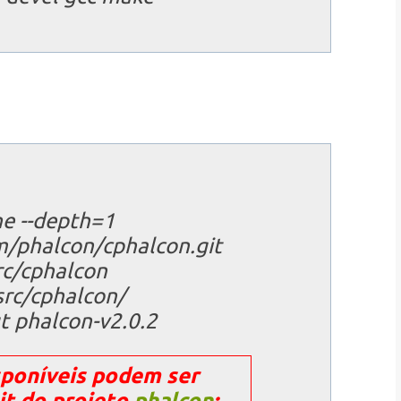
ne --depth=1
m/phalcon/cphalcon.git
rc/cphalcon
src/cphalcon/
t phalcon-v2.0.2
sponíveis podem ser
it do projeto
phalcon
;