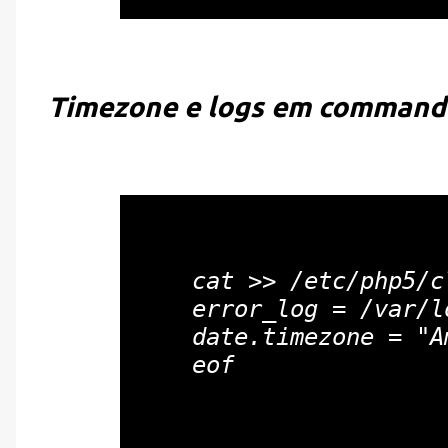
Timezone e logs em command l
cat >> /etc/php5/c
error_log = /var/l
date.timezone = "A