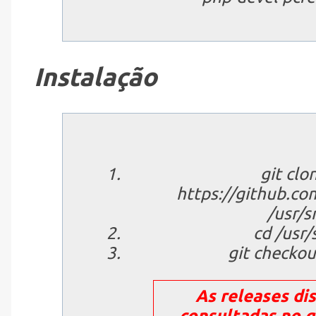
Instalação
git clo
https://github.co
/usr/s
cd /usr/
git checkou
As releases di
consultadas no g