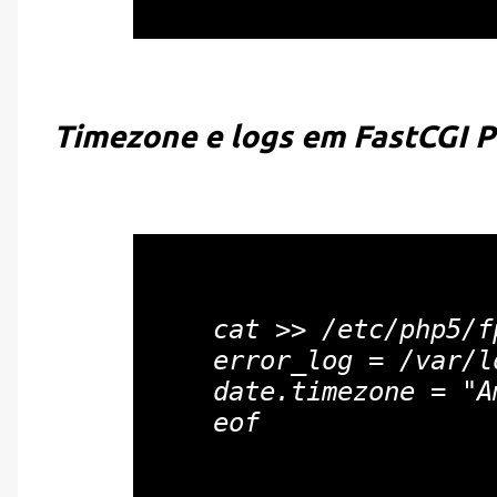
Timezone e logs em FastCGI 
cat >> /etc/php5/f
error_log = /var/l
date.timezone = "A