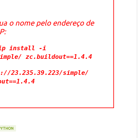
itua o nome pelo endereço de
IP:
ip install -i
imple/ zc.buildout==1.4.4
://23.235.39.223/simple/
out==1.4.4
PYTHON