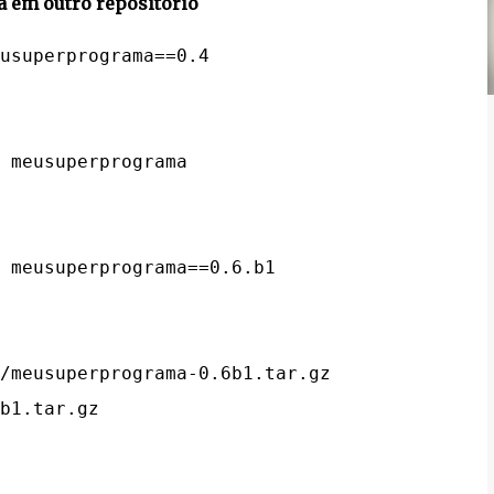
ca em outro repositório
/meusuperprograma-0.6b1.tar.gz
