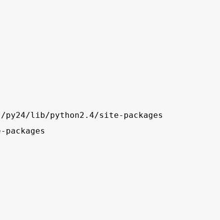
baixíssima ao redor do transformador, o que
Renda Fixa* Renda Fixa Renda Fixa Crédito
perm...
Livre * Renda Fixa Renda Fixa Índices *
Multimercados Long And Short - Neutro *
Multimercados Long And Short - Direcional
* Multimercados Multimercados Macro * ...
/py24/lib/python2.4/site-packages

-packages
