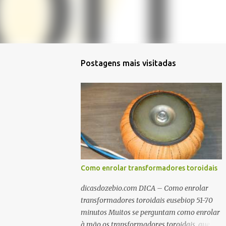
Postagens mais visitadas
Como enrolar transformadores toroidais
dicasdozebio.com DICA – Como enrolar
transformadores toroidais eusebiop 51-70
minutos Muitos se perguntam como enrolar
à mão os transformadores toroidais, que