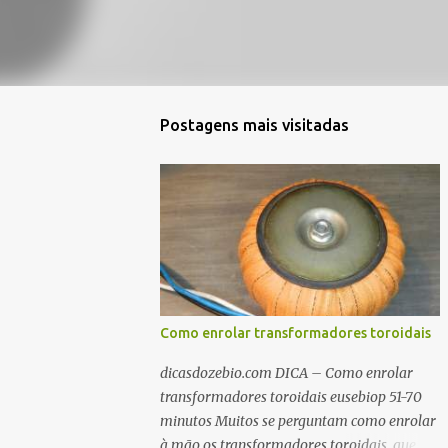
Postagens mais visitadas
Como enrolar transformadores toroidais
dicasdozebio.com DICA – Como enrolar
transformadores toroidais eusebiop 51-70
minutos Muitos se perguntam como enrolar
à mão os transformadores toroidais, que