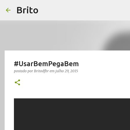
Brito
#UsarBemPegaBem
postado por
Britodfbr
em
julho 29, 2015