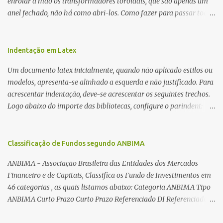
enrolar à mão os transformadores toroidais, que são apenas um
anel fechado, não há como abri-los. Como fazer para passar toda
a fiação pelo furo central? É um pouco trabalhoso, mas é simples.
Além desta dica, são mostradas as interessantes máquinas
utilizadas para automatizar a bobinagem de grandes e pequenos
Indentação em Latex
toroides. De quebra, são abordadas as características construtivas
Um documento latex inicialmente, quando não aplicado estilos ou
dos núcleos e dos transformadores toroidais e como foram
modelos, apresenta-se alinhado a esquerda e não justificado. Para
desmontados dois deles. Características dos transformadores
acrescentar indentação, deve-se acrescentar os seguintes trechos.
toroidais Os transformadores toroidais tem aparecido cada vez
Logo abaixo do importe das bibliotecas, configure o parindent:
mais em circuitos eletrônicos, pois apresentam algumas
\setlength{\parindent}{2cm} % padrão 15pt. Configure também
vantagens importantes, quando comparados aos tradicionais
as exceções de indentações, como abaixo: \setlength{\parskip}
“quadradões”, com chapas E I: – A irradiação do campo magnético
{1cm plus 4mm minus 3mm} Para indentar um paragrafo
Classificação de Fundos segundo ANBIMA
é baixíssima ao redor do transformador, o que perm...
manualmente, use: \indent Para remover a indentação automatica
ANBIMA - Associação Brasileira das Entidades dos Mercados
de um paragrafo, use: \noindent
Financeiro e de Capitais, Classifica os Fundo de Investimentos em
46 categorias , as quais listamos abaixo: Categoria ANBIMA Tipo
ANBIMA Curto Prazo Curto Prazo Referenciado DI Referenciado
DI Renda Fixa Renda Fixa* Renda Fixa Renda Fixa Crédito Livre *
Renda Fixa Renda Fixa Índices * Multimercados Long And Short -