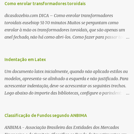
Como enrolar transformadores toroidais
dicasdozebio.com DICA – Como enrolar transformadores
toroidais eusebiop 51-70 minutos Muitos se perguntam como
enrolar à mão os transformadores toroidais, que são apenas um
anel fechado, não há como abri-los. Como fazer para passar toda
a fiação pelo furo central? É um pouco trabalhoso, mas é simples.
Além desta dica, são mostradas as interessantes máquinas
utilizadas para automatizar a bobinagem de grandes e pequenos
Indentação em Latex
toroides. De quebra, são abordadas as características construtivas
Um documento latex inicialmente, quando não aplicado estilos ou
dos núcleos e dos transformadores toroidais e como foram
modelos, apresenta-se alinhado a esquerda e não justificado. Para
desmontados dois deles. Características dos transformadores
acrescentar indentação, deve-se acrescentar os seguintes trechos.
toroidais Os transformadores toroidais tem aparecido cada vez
Logo abaixo do importe das bibliotecas, configure o parindent:
mais em circuitos eletrônicos, pois apresentam algumas
\setlength{\parindent}{2cm} % padrão 15pt. Configure também
vantagens importantes, quando comparados aos tradicionais
as exceções de indentações, como abaixo: \setlength{\parskip}
“quadradões”, com chapas E I: – A irradiação do campo magnético
{1cm plus 4mm minus 3mm} Para indentar um paragrafo
Classificação de Fundos segundo ANBIMA
é baixíssima ao redor do transformador, o que perm...
manualmente, use: \indent Para remover a indentação automatica
ANBIMA - Associação Brasileira das Entidades dos Mercados
de um paragrafo, use: \noindent