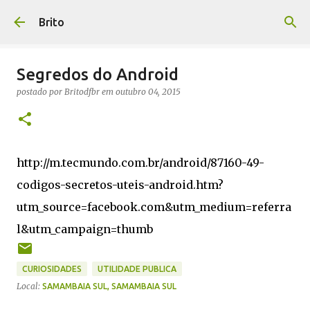
Pular para o conteúdo principal
Brito
Segredos do Android
postado por
Britodfbr
em
outubro 04, 2015
http://m.tecmundo.com.br/android/87160-49-
codigos-secretos-uteis-android.htm?
utm_source=facebook.com&utm_medium=referra
l&utm_campaign=thumb
CURIOSIDADES
UTILIDADE PUBLICA
Local:
SAMAMBAIA SUL, SAMAMBAIA SUL